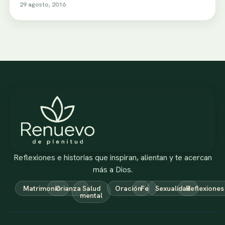
29 agosto, 2016
Reflexiones e historias que inspiran, alientan y te acercan
más a Dios.
Matrimonio
Crianza
Salud
Oración
Fe
Sexualidad
Reflexiones
mental