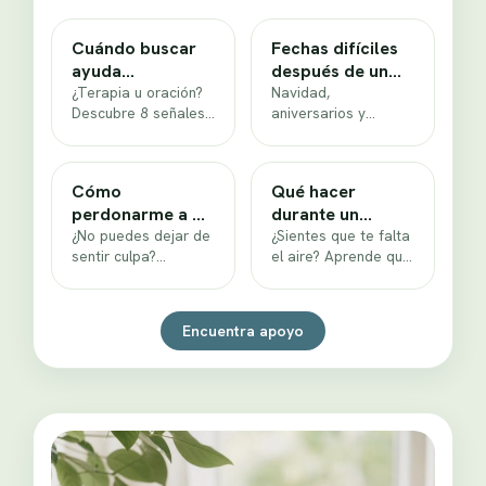
Cuándo buscar
Fechas difíciles
ayuda
después de un
profesional para
¿Terapia u oración?
duelo: guía
Navidad,
Descubre 8 señales
aniversarios y
la depresión
práctica
para saber cuándo
cumpleaños tras la
buscar ayuda
muerte de un ser
profesional en la
querido: un plan
Cómo
Qué hacer
depresión, sin…
paso a paso…
perdonarme a mí
durante un
mismo: 5 pasos
¿No puedes dejar de
ataque de
¿Sientes que te falta
sentir culpa?
el aire? Aprende qué
cristianos
pánico: 4 pasos
Descubre cómo
hacer durante un
perdonarte a ti
ataque de pánico:
mismo con 5 pasos
respiración 4-7-8,…
Encuentra apoyo
bíblicos…