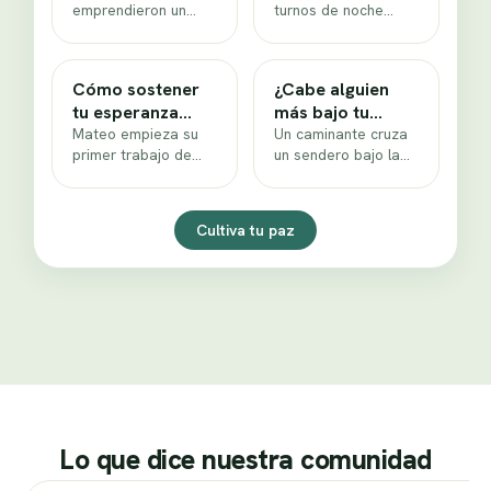
emprendieron un
turnos de noche
en la angustia
finge desamor
sendero de pinos
agotada y volvía a
con un silbato de
una casa cada vez
madera al cuello. La
más…
Cómo sostener
¿Cabe alguien
historia…
tu esperanza
más bajo tu
cuando el
Mateo empieza su
refugio de
Un caminante cruza
primer trabajo de
un sendero bajo la
cansancio te
esperanza hoy?
albañil mientras
lluvia con un
vence
intenta pagar el
paraguas viejo que
siguiente semestre.
apenas lo cubre.…
Cultiva tu paz
La tensión será…
Lo que dice nuestra comunidad