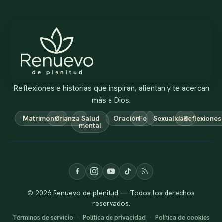
Reflexiones e historias que inspiran, alientan y te acercan
más a Dios.
Matrimonio
Crianza
Salud
Oración
Fe
Sexualidad
Reflexiones
mental
© 2026 Renuevo de plenitud — Todos los derechos
reservados.
Términos de servicio
·
Política de privacidad
·
Política de cookies