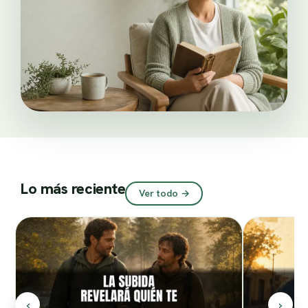
Lo más reciente
Ver todo →
‹
›