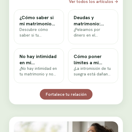
Ver todos los artículos
→
¿Cómo saber si
Deudas y
mi matrimonio
matrimonio:
tiene solución?
Descubre cómo
¿cómo dejar de
¿Peleamos por
saber si tu
dinero en el
pelear por
matrimonio tiene
matrimonio? Deja de
dinero?
solución con
culparte y aprende
preguntas honestas
un plan simple para
No hay intimidad
Cómo poner
para discernir sin
hablar…
en mi
límites a mi
culpa, ver…
matrimonio: qué
¿No hay intimidad en
suegra: plan de
¿La intromisión de tu
tu matrimonio y no
suegra está dañando
hago
pareja
sabes qué hacer?
tu matrimonio? Plan
Descubre causas
de 5 etapas con
reales del
guiones para…
Fortalece tu relación
distanciamiento…