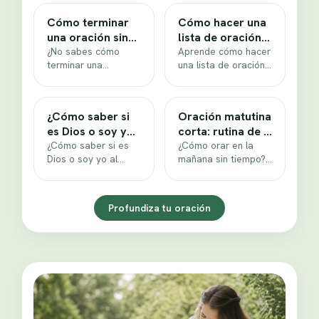
Cómo terminar
Cómo hacer una
una oración sin
lista de oración
decir solo amén
¿No sabes cómo
práctica
Aprende cómo hacer
terminar una
una lista de oración
oración? Aprende 5
con un sistema de 3
formas concretas de
columnas por días
cerrar con entrega,
de…
¿Cómo saber si
Oración matutina
gratitud, silencio…
es Dios o soy yo?
corta: rutina de 5
5 preguntas
¿Cómo saber si es
minutos al día
¿Cómo orar en la
Dios o soy yo al
mañana sin tiempo?
orar? Un plan de 5
Rutina de 5 minutos
días con…
con guion de oración
y…
Profundiza tu oración