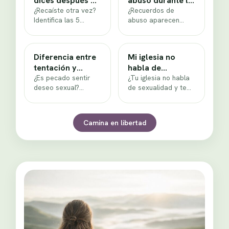
dices después de
abuso durante la
recaer: 5
¿Recaíste otra vez?
intimidad: ¿qué
¿Recuerdos de
Identifica las 5
abuso aparecen
verdades
hacer?
mentiras que te
durante la intimidad
repites tras caer y
con tu cónyuge?
reemplázalas con
Aprende a pausar
Diferencia entre
Mi iglesia no
la…
sin culpa, qué…
tentación y
habla de
pecado sexual
¿Es pecado sentir
sexualidad: ¿qué
¿Tu iglesia no habla
deseo sexual?
de sexualidad y te
hacer hoy?
Aprende a distinguir
sientes solo?
atracción, tentación
Descubre por qué
y pecado con
existe ese silencio…
Camina en libertad
Santiago 1:14-15 y…