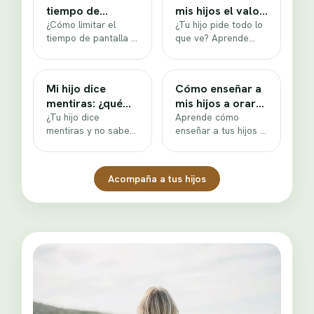
tiempo de
mis hijos el valor
pantalla a los
¿Cómo limitar el
del dinero
¿Tu hijo pide todo lo
tiempo de pantalla a
que ve? Aprende
niños en 7 días
los niños sin pelear
cómo enseñar a tus
cada tarde? Un plan
hijos el valor del…
de…
Mi hijo dice
Cómo enseñar a
mentiras: ¿qué
mis hijos a orar
hago para que
¿Tu hijo dice
según su edad
Aprende cómo
mentiras y no sabes
enseñar a tus hijos a
diga la verdad?
qué hacer? Descubre
orar según su edad,
por qué miente
con oraciones
según su edad…
modelo y guiones…
Acompaña a tus hijos