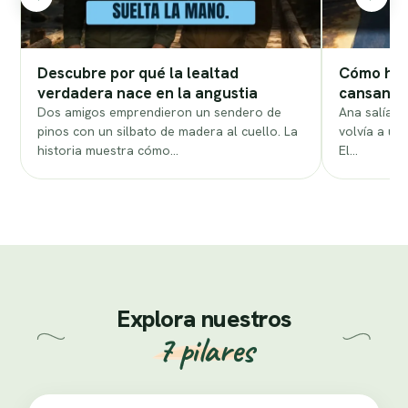
Descubre por qué la lealtad
Cómo hab
verdadera nace en la angustia
cansanci
Dos amigos emprendieron un sendero de
Ana salía d
pinos con un silbato de madera al cuello. La
volvía a un
historia muestra cómo…
El…
Explora nuestros
7 pilares