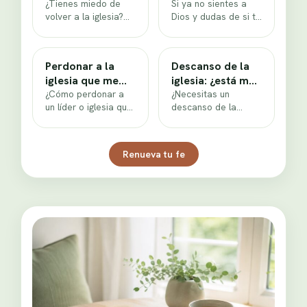
de una herida
¿Tienes miedo de
duda y la
Si ya no sientes a
volver a la iglesia?
Dios y dudas de si tu
sequedad
Guía paso a paso
fe fue real, este
para tu primer
plan…
domingo de…
Perdonar a la
Descanso de la
iglesia que me
iglesia: ¿está mal
hirió: guía real
¿Cómo perdonar a
tomarlo?
¿Necesitas un
un líder o iglesia que
descanso de la
te hirió cuando no
iglesia? Aprende a
hubo disculpa? 6
tomar una pausa
pasos…
saludable con fecha,
Renueva tu fe
qué mantener…