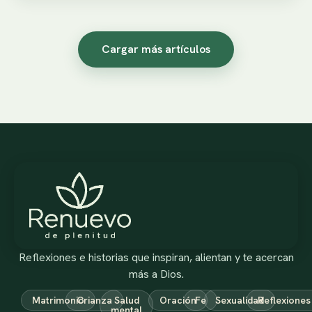
Cargar más artículos
Reflexiones e historias que inspiran, alientan y te acercan
más a Dios.
Matrimonio
Crianza
Salud
Oración
Fe
Sexualidad
Reflexiones
mental