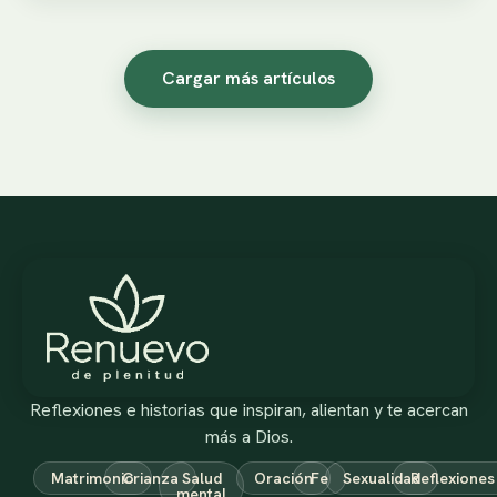
Cargar más artículos
Reflexiones e historias que inspiran, alientan y te acercan
más a Dios.
Matrimonio
Crianza
Salud
Oración
Fe
Sexualidad
Reflexiones
mental