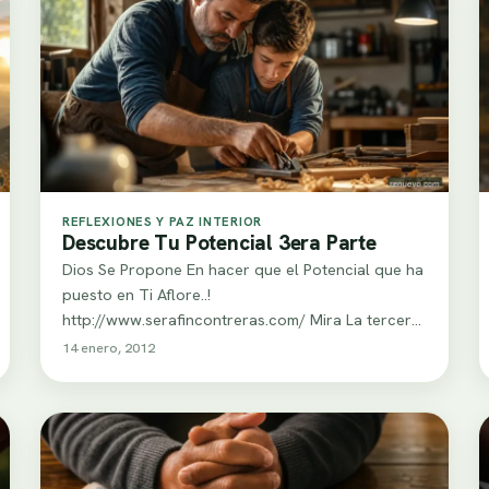
REFLEXIONES Y PAZ INTERIOR
Descubre Tu Potencial 3era Parte
Dios Se Propone En hacer que el Potencial que ha
puesto en Ti Aflore..!
http://www.serafincontreras.com/ Mira La tercera
Parte de esta Video…
14 enero, 2012