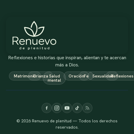
Reflexiones e historias que inspiran, alientan y te acercan
más a Dios.
Matrimonio
Crianza
Salud
Oración
Fe
Sexualidad
Reflexiones
mental
© 2026 Renuevo de plenitud — Todos los derechos
reservados.