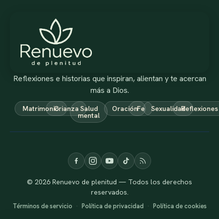
Reflexiones e historias que inspiran, alientan y te acercan
más a Dios.
Matrimonio
Crianza
Salud
Oración
Fe
Sexualidad
Reflexiones
mental
© 2026 Renuevo de plenitud — Todos los derechos
reservados.
Términos de servicio
·
Política de privacidad
·
Política de cookies