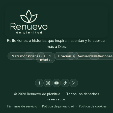
Reflexiones e historias que inspiran, alientan y te acercan
más a Dios.
Matrimonio
Crianza
Salud
Oración
Fe
Sexualidad
Reflexiones
mental
© 2026 Renuevo de plenitud — Todos los derechos
reservados.
Términos de servicio
·
Política de privacidad
·
Política de cookies