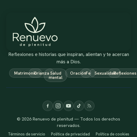
Reflexiones e historias que inspiran, alientan y te acercan
más a Dios.
Matrimonio
Crianza
Salud
Oración
Fe
Sexualidad
Reflexiones
mental
© 2026 Renuevo de plenitud — Todos los derechos
reservados.
Términos de servicio
·
Política de privacidad
·
Política de cookies