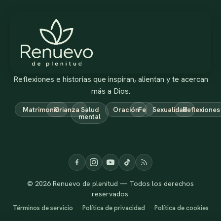
Reflexiones e historias que inspiran, alientan y te acercan
más a Dios.
Matrimonio
Crianza
Salud
Oración
Fe
Sexualidad
Reflexiones
mental
© 2026 Renuevo de plenitud — Todos los derechos
reservados.
Términos de servicio
·
Política de privacidad
·
Política de cookies