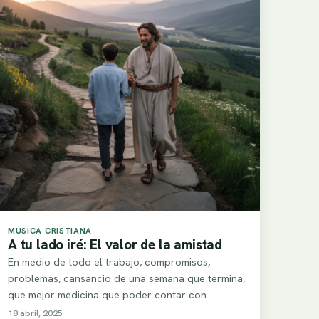
MÚSICA CRISTIANA
A tu lado iré: El valor de la amistad
En medio de todo el trabajo, compromisos,
problemas, cansancio de una semana que termina,
que mejor medicina que poder contar con
verdaderos…
18 abril, 2025