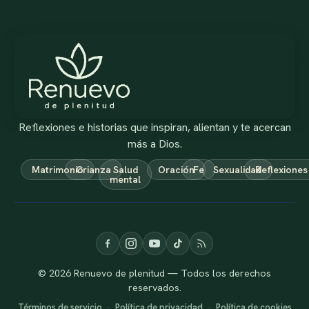
Reflexiones e historias que inspiran, alientan y te acercan
más a Dios.
Matrimonio
Crianza
Salud
Oración
Fe
Sexualidad
Reflexiones
mental
© 2026 Renuevo de plenitud — Todos los derechos
reservados.
Términos de servicio
·
Política de privacidad
·
Política de cookies