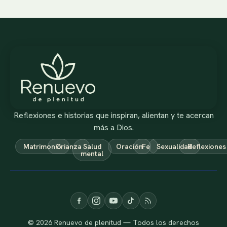
Reflexiones e historias que inspiran, alientan y te acercan
más a Dios.
Matrimonio
Crianza
Salud
Oración
Fe
Sexualidad
Reflexiones
mental
© 2026 Renuevo de plenitud — Todos los derechos