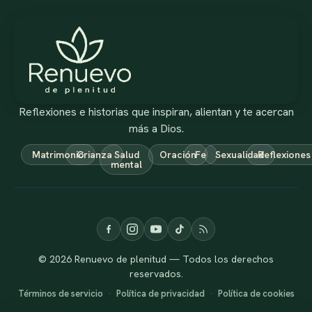
Reflexiones e historias que inspiran, alientan y te acercan
más a Dios.
Matrimonio
Crianza
Salud
Oración
Fe
Sexualidad
Reflexiones
mental
© 2026 Renuevo de plenitud — Todos los derechos
reservados.
Términos de servicio
·
Política de privacidad
·
Política de cookies