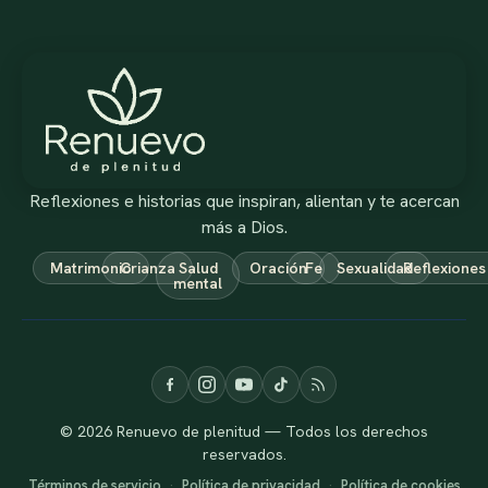
Reflexiones e historias que inspiran, alientan y te acercan
más a Dios.
Matrimonio
Crianza
Salud
Oración
Fe
Sexualidad
Reflexiones
mental
© 2026 Renuevo de plenitud — Todos los derechos
reservados.
Términos de servicio
·
Política de privacidad
·
Política de cookies