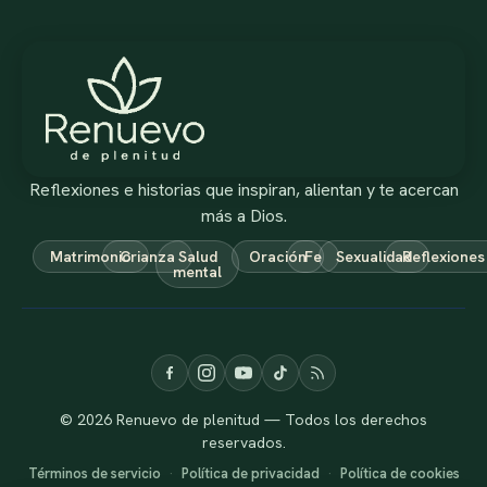
Reflexiones e historias que inspiran, alientan y te acercan
más a Dios.
Matrimonio
Crianza
Salud
Oración
Fe
Sexualidad
Reflexiones
mental
© 2026 Renuevo de plenitud — Todos los derechos
reservados.
Términos de servicio
·
Política de privacidad
·
Política de cookies