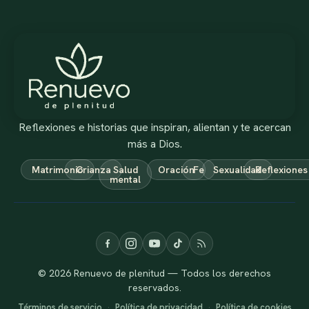
Reflexiones e historias que inspiran, alientan y te acercan
más a Dios.
Matrimonio
Crianza
Salud
Oración
Fe
Sexualidad
Reflexiones
mental
© 2026 Renuevo de plenitud — Todos los derechos
reservados.
Términos de servicio
·
Política de privacidad
·
Política de cookies