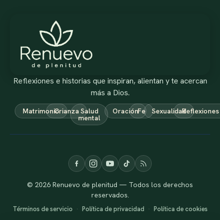
Reflexiones e historias que inspiran, alientan y te acercan
más a Dios.
Matrimonio
Crianza
Salud
Oración
Fe
Sexualidad
Reflexiones
mental
© 2026 Renuevo de plenitud — Todos los derechos
reservados.
Términos de servicio
·
Política de privacidad
·
Política de cookies