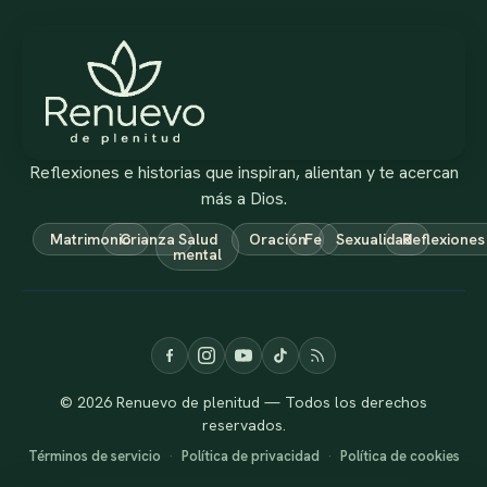
Reflexiones e historias que inspiran, alientan y te acercan
más a Dios.
Matrimonio
Crianza
Salud
Oración
Fe
Sexualidad
Reflexiones
mental
© 2026 Renuevo de plenitud — Todos los derechos
reservados.
Términos de servicio
·
Política de privacidad
·
Política de cookies