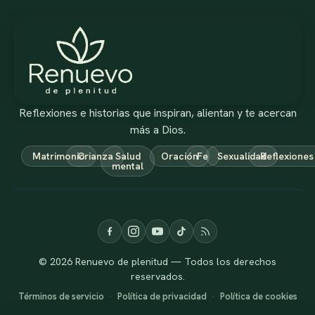
Reflexiones e historias que inspiran, alientan y te acercan
más a Dios.
Matrimonio
Crianza
Salud
Oración
Fe
Sexualidad
Reflexiones
mental
© 2026 Renuevo de plenitud — Todos los derechos
reservados.
Términos de servicio
·
Política de privacidad
·
Política de cookies