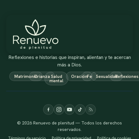
Reflexiones e historias que inspiran, alientan y te acercan
más a Dios.
Matrimonio
Crianza
Salud
Oración
Fe
Sexualidad
Reflexiones
mental
© 2026 Renuevo de plenitud — Todos los derechos
reservados.
Términos de servicio
·
Política de privacidad
·
Política de cookies