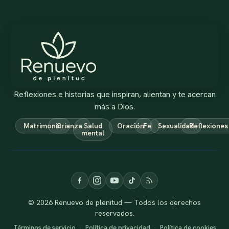
Reflexiones e historias que inspiran, alientan y te acercan
más a Dios.
Matrimonio
Crianza
Salud
Oración
Fe
Sexualidad
Reflexiones
mental
© 2026 Renuevo de plenitud — Todos los derechos
reservados.
Términos de servicio
·
Política de privacidad
·
Política de cookies