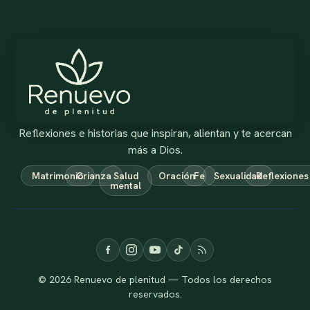
Reflexiones e historias que inspiran, alientan y te acercan
más a Dios.
Matrimonio
Crianza
Salud
Oración
Fe
Sexualidad
Reflexiones
mental
© 2026 Renuevo de plenitud — Todos los derechos
reservados.