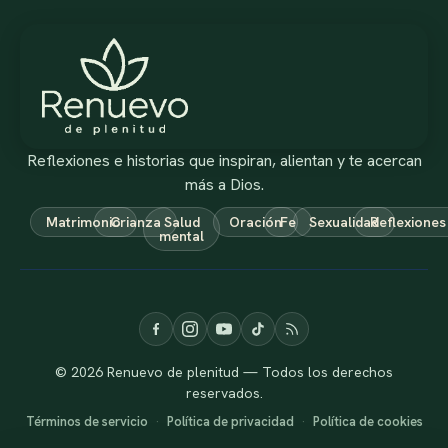
Reflexiones e historias que inspiran, alientan y te acercan
más a Dios.
Matrimonio
Crianza
Salud
Oración
Fe
Sexualidad
Reflexiones
mental
© 2026 Renuevo de plenitud — Todos los derechos
reservados.
Términos de servicio
·
Política de privacidad
·
Política de cookies