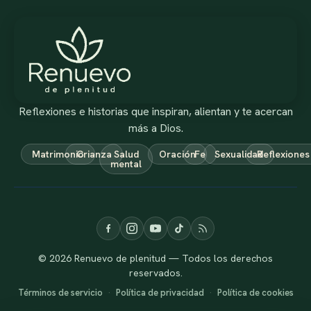
Reflexiones e historias que inspiran, alientan y te acercan
más a Dios.
Matrimonio
Crianza
Salud
Oración
Fe
Sexualidad
Reflexiones
mental
© 2026 Renuevo de plenitud — Todos los derechos
reservados.
Términos de servicio
·
Política de privacidad
·
Política de cookies