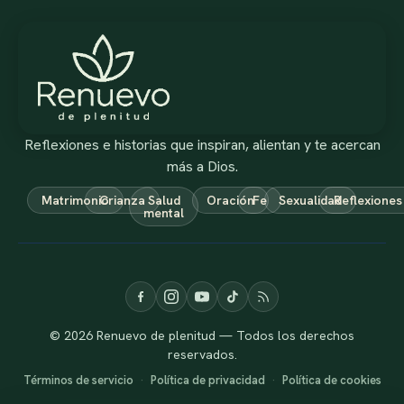
Reflexiones e historias que inspiran, alientan y te acercan
más a Dios.
Matrimonio
Crianza
Salud
Oración
Fe
Sexualidad
Reflexiones
mental
© 2026 Renuevo de plenitud — Todos los derechos
reservados.
Términos de servicio
·
Política de privacidad
·
Política de cookies