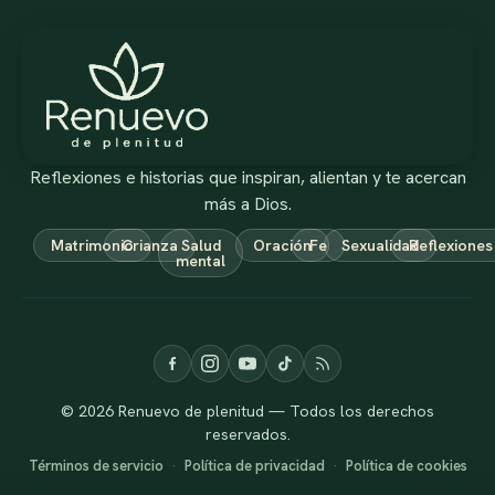
Reflexiones e historias que inspiran, alientan y te acercan
más a Dios.
Matrimonio
Crianza
Salud
Oración
Fe
Sexualidad
Reflexiones
mental
© 2026 Renuevo de plenitud — Todos los derechos
reservados.
Términos de servicio
·
Política de privacidad
·
Política de cookies