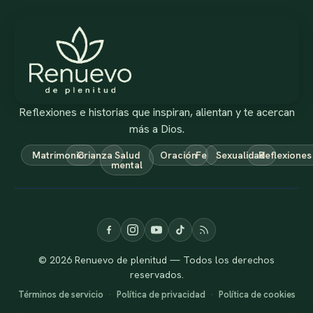
Reflexiones e historias que inspiran, alientan y te acercan
más a Dios.
Matrimonio
Crianza
Salud
Oración
Fe
Sexualidad
Reflexiones
mental
© 2026 Renuevo de plenitud — Todos los derechos
reservados.
Términos de servicio
·
Política de privacidad
·
Política de cookies