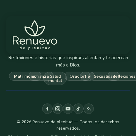
Reflexiones e historias que inspiran, alientan y te acercan
más a Dios.
Matrimonio
Crianza
Salud
Oración
Fe
Sexualidad
Reflexiones
mental
© 2026 Renuevo de plenitud — Todos los derechos
reservados.