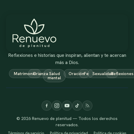
Reflexiones e historias que inspiran, alientan y te acercan
más a Dios.
Matrimonio
Crianza
Salud
Oración
Fe
Sexualidad
Reflexiones
mental
© 2026 Renuevo de plenitud — Todos los derechos
reservados.
Términos de servicio
·
Política de privacidad
·
Política de cookies