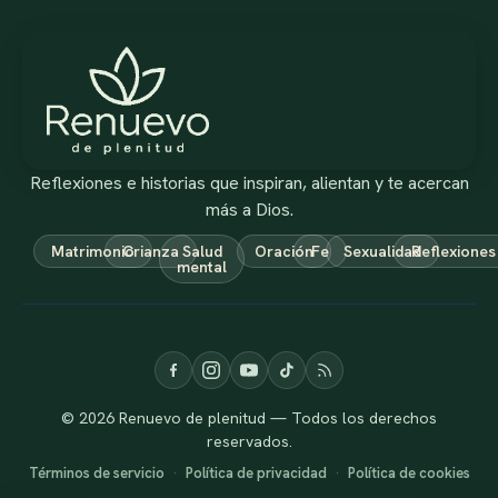
Reflexiones e historias que inspiran, alientan y te acercan
más a Dios.
Matrimonio
Crianza
Salud
Oración
Fe
Sexualidad
Reflexiones
mental
© 2026 Renuevo de plenitud — Todos los derechos
reservados.
Términos de servicio
·
Política de privacidad
·
Política de cookies