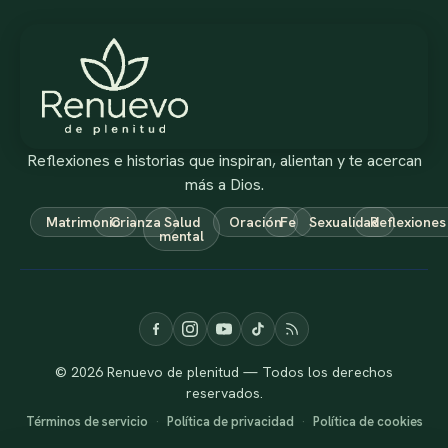
Reflexiones e historias que inspiran, alientan y te acercan
más a Dios.
Matrimonio
Crianza
Salud
Oración
Fe
Sexualidad
Reflexiones
mental
© 2026 Renuevo de plenitud — Todos los derechos
reservados.
Términos de servicio
·
Política de privacidad
·
Política de cookies