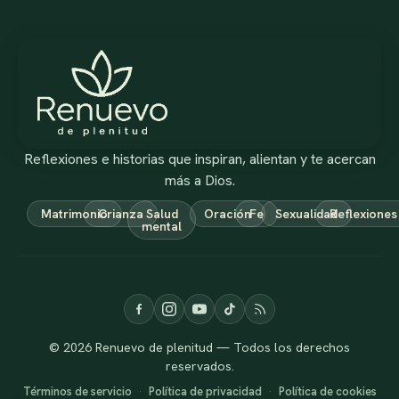
Reflexiones e historias que inspiran, alientan y te acercan
más a Dios.
Matrimonio
Crianza
Salud
Oración
Fe
Sexualidad
Reflexiones
mental
© 2026 Renuevo de plenitud — Todos los derechos
reservados.
Términos de servicio
·
Política de privacidad
·
Política de cookies