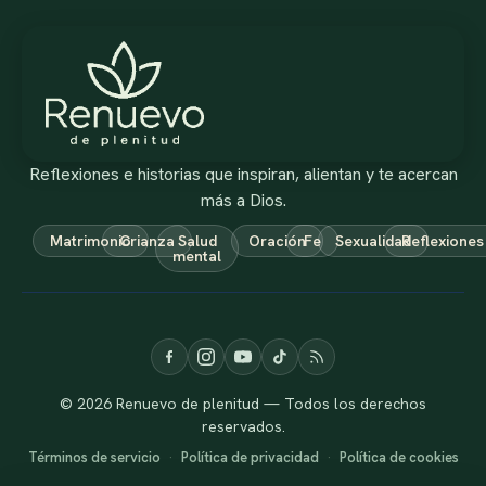
Reflexiones e historias que inspiran, alientan y te acercan
más a Dios.
Matrimonio
Crianza
Salud
Oración
Fe
Sexualidad
Reflexiones
mental
© 2026 Renuevo de plenitud — Todos los derechos
reservados.
Términos de servicio
·
Política de privacidad
·
Política de cookies