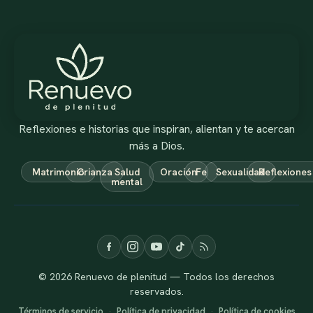
Reflexiones e historias que inspiran, alientan y te acercan
más a Dios.
Matrimonio
Crianza
Salud
Oración
Fe
Sexualidad
Reflexiones
mental
© 2026 Renuevo de plenitud — Todos los derechos
reservados.
Términos de servicio
·
Política de privacidad
·
Política de cookies