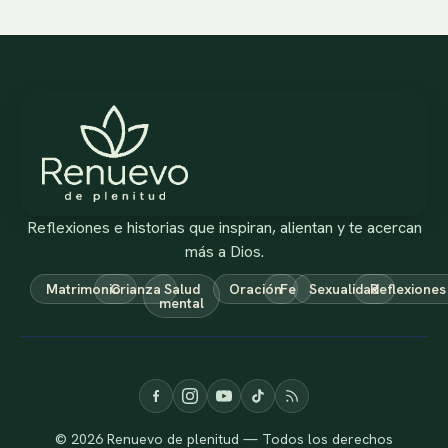
Reflexiones e historias que inspiran, alientan y te acercan
más a Dios.
Matrimonio
Crianza
Salud
Oración
Fe
Sexualidad
Reflexiones
mental
© 2026 Renuevo de plenitud — Todos los derechos