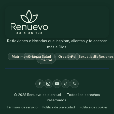
Reflexiones e historias que inspiran, alientan y te acercan
más a Dios.
Matrimonio
Crianza
Salud
Oración
Fe
Sexualidad
Reflexiones
mental
© 2026 Renuevo de plenitud — Todos los derechos
reservados.
Términos de servicio
·
Política de privacidad
·
Política de cookies