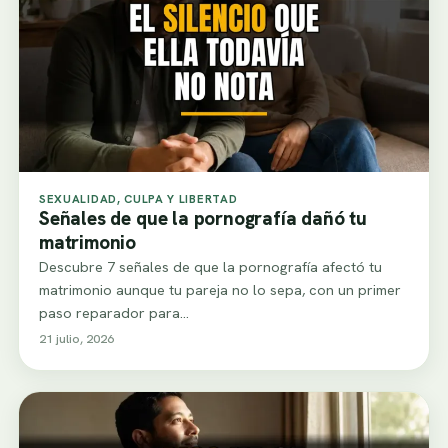
SEXUALIDAD, CULPA Y LIBERTAD
Señales de que la pornografía dañó tu
matrimonio
Descubre 7 señales de que la pornografía afectó tu
matrimonio aunque tu pareja no lo sepa, con un primer
paso reparador para…
21 julio, 2026