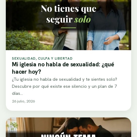
SEXUALIDAD, CULPA Y LIBERTAD
Mi iglesia no habla de sexualidad: ¿qué
hacer hoy?
¿Tu iglesia no habla de sexualidad y te sientes solo?
Descubre por qué existe ese silencio y un plan de 7
días…
26 julio, 2026