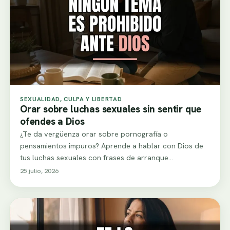
SEXUALIDAD, CULPA Y LIBERTAD
Orar sobre luchas sexuales sin sentir que
ofendes a Dios
¿Te da vergüenza orar sobre pornografía o
pensamientos impuros? Aprende a hablar con Dios de
tus luchas sexuales con frases de arranque…
25 julio, 2026