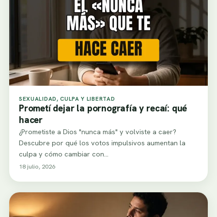
SEXUALIDAD, CULPA Y LIBERTAD
Prometí dejar la pornografía y recaí: qué
hacer
¿Prometiste a Dios "nunca más" y volviste a caer?
Descubre por qué los votos impulsivos aumentan la
culpa y cómo cambiar con…
18 julio, 2026