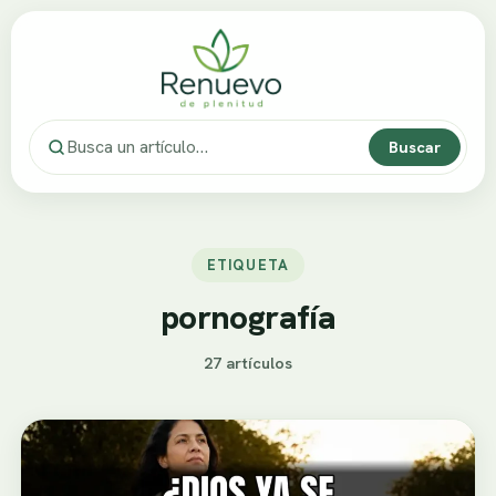
Buscar
ETIQUETA
pornografía
27 artículos