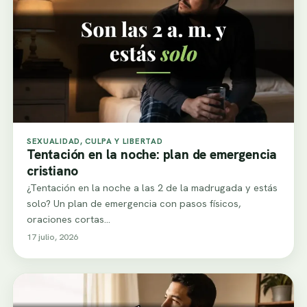
SEXUALIDAD, CULPA Y LIBERTAD
Tentación en la noche: plan de emergencia
cristiano
¿Tentación en la noche a las 2 de la madrugada y estás
solo? Un plan de emergencia con pasos físicos,
oraciones cortas…
17 julio, 2026