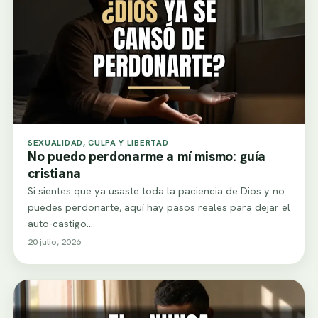
SEXUALIDAD, CULPA Y LIBERTAD
No puedo perdonarme a mí mismo: guía
cristiana
Si sientes que ya usaste toda la paciencia de Dios y no
puedes perdonarte, aquí hay pasos reales para dejar el
auto-castigo…
20 julio, 2026