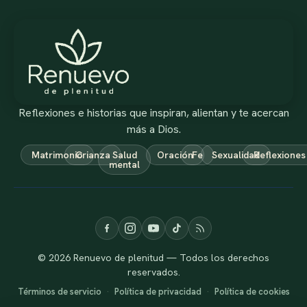
Reflexiones e historias que inspiran, alientan y te acercan
más a Dios.
Matrimonio
Crianza
Salud
Oración
Fe
Sexualidad
Reflexiones
mental
© 2026 Renuevo de plenitud — Todos los derechos
reservados.
Términos de servicio
·
Política de privacidad
·
Política de cookies