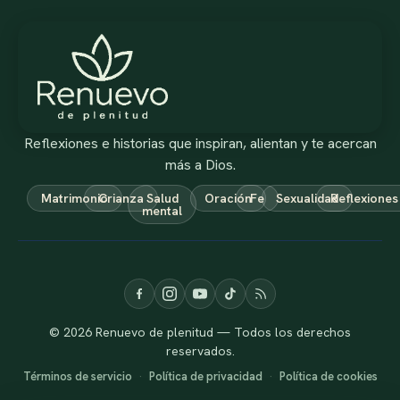
Reflexiones e historias que inspiran, alientan y te acercan
más a Dios.
Matrimonio
Crianza
Salud
Oración
Fe
Sexualidad
Reflexiones
mental
© 2026 Renuevo de plenitud — Todos los derechos
reservados.
Términos de servicio
·
Política de privacidad
·
Política de cookies