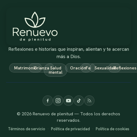
Reflexiones e historias que inspiran, alientan y te acercan
más a Dios.
Matrimonio
Crianza
Salud
Oración
Fe
Sexualidad
Reflexiones
mental
© 2026 Renuevo de plenitud — Todos los derechos
reservados.
Términos de servicio
·
Política de privacidad
·
Política de cookies