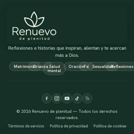
Reflexiones e historias que inspiran, alientan y te acercan
más a Dios.
Matrimonio
Crianza
Salud
Oración
Fe
Sexualidad
Reflexiones
mental
© 2026 Renuevo de plenitud — Todos los derechos
reservados.
Términos de servicio
·
Política de privacidad
·
Política de cookies