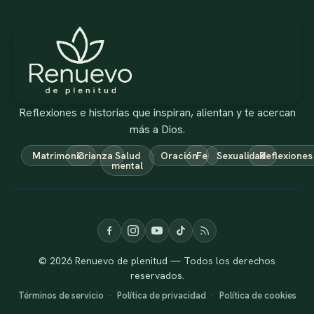
Reflexiones e historias que inspiran, alientan y te acercan
más a Dios.
Matrimonio
Crianza
Salud
Oración
Fe
Sexualidad
Reflexiones
mental
© 2026 Renuevo de plenitud — Todos los derechos
reservados.
Términos de servicio
·
Política de privacidad
·
Política de cookies