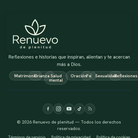
Reflexiones e historias que inspiran, alientan y te acercan
más a Dios.
Matrimonio
Crianza
Salud
Oración
Fe
Sexualidad
Reflexiones
mental
© 2026 Renuevo de plenitud — Todos los derechos
reservados.
Términos de servicio
·
Política de privacidad
·
Política de cookies