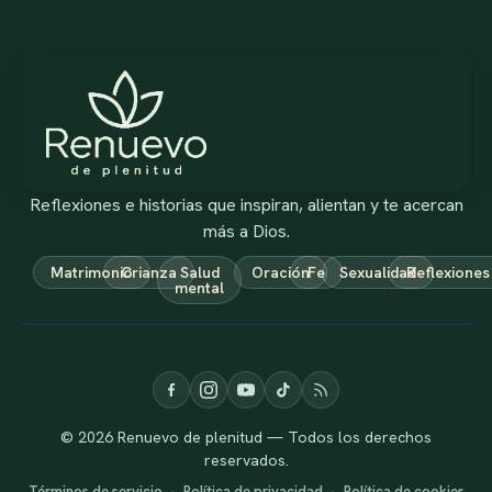
Reflexiones e historias que inspiran, alientan y te acercan
más a Dios.
Matrimonio
Crianza
Salud
Oración
Fe
Sexualidad
Reflexiones
mental
© 2026 Renuevo de plenitud — Todos los derechos
reservados.
Términos de servicio
·
Política de privacidad
·
Política de cookies