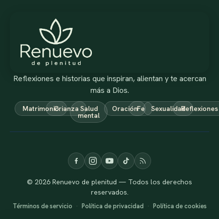
Reflexiones e historias que inspiran, alientan y te acercan
más a Dios.
Matrimonio
Crianza
Salud
Oración
Fe
Sexualidad
Reflexiones
mental
© 2026 Renuevo de plenitud — Todos los derechos
reservados.
Términos de servicio
·
Política de privacidad
·
Política de cookies