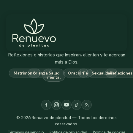
Reflexiones e historias que inspiran, alientan y te acercan
más a Dios.
Matrimonio
Crianza
Salud
Oración
Fe
Sexualidad
Reflexiones
mental
© 2026 Renuevo de plenitud — Todos los derechos
reservados.
Términos de servicio
·
Política de privacidad
·
Política de cookies