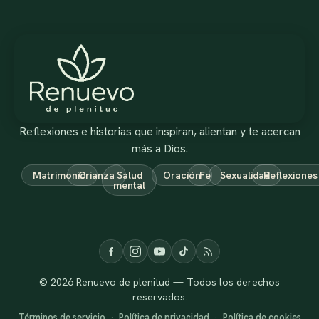
Reflexiones e historias que inspiran, alientan y te acercan
más a Dios.
Matrimonio
Crianza
Salud
Oración
Fe
Sexualidad
Reflexiones
mental
© 2026 Renuevo de plenitud — Todos los derechos
reservados.
Términos de servicio
·
Política de privacidad
·
Política de cookies