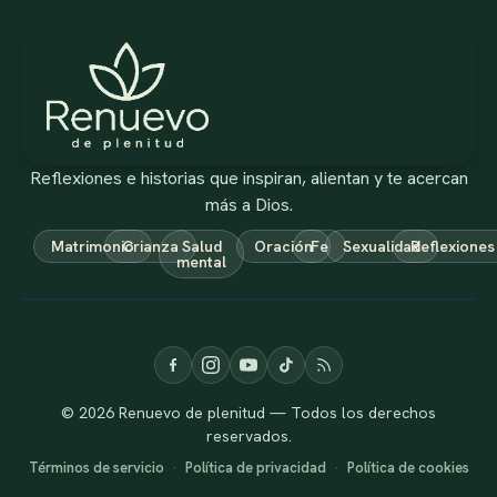
Reflexiones e historias que inspiran, alientan y te acercan
más a Dios.
Matrimonio
Crianza
Salud
Oración
Fe
Sexualidad
Reflexiones
mental
© 2026 Renuevo de plenitud — Todos los derechos
reservados.
Términos de servicio
·
Política de privacidad
·
Política de cookies