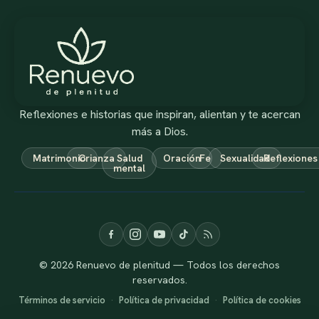
Reflexiones e historias que inspiran, alientan y te acercan
más a Dios.
Matrimonio
Crianza
Salud
Oración
Fe
Sexualidad
Reflexiones
mental
© 2026 Renuevo de plenitud — Todos los derechos
reservados.
Términos de servicio
·
Política de privacidad
·
Política de cookies